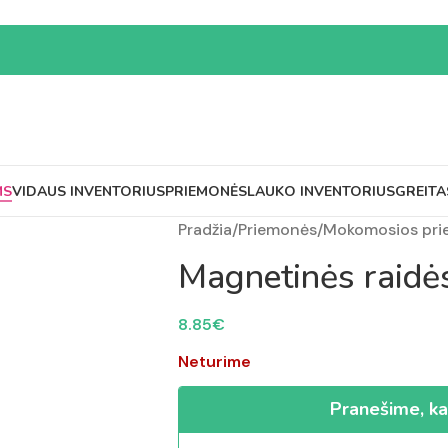
MS
VIDAUS INVENTORIUS
PRIEMONĖS
LAUKO INVENTORIUS
GREITA
Pradžia
/
Priemonės
/
Mokomosios pr
Magnetinės raidė
8.85
€
Neturime
Pranešime, ka