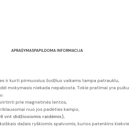
APRAŠYMAS
PAPILDOMA INFORMACIJA
ides ir kurti pirmuosius žodžius vaikams tampa patrauklu,
todėl mokymasis niekada nepabosta. Tokie pratimai yra pui
u.
virtinti prie magnetinės lentos,
epriklausomai nuo jos padėties kampo,
26 vnt didžiosiomis raidėmis),
siškais dažais ryškiomis spalvomis, kurios patenkins kiekvi