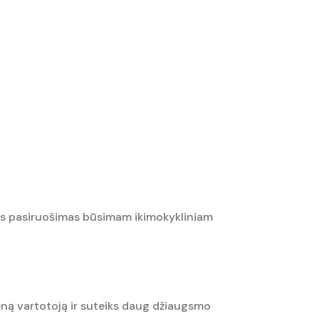
kus pasiruošimas būsimam ikimokykliniam
eną vartotoją ir suteiks daug džiaugsmo