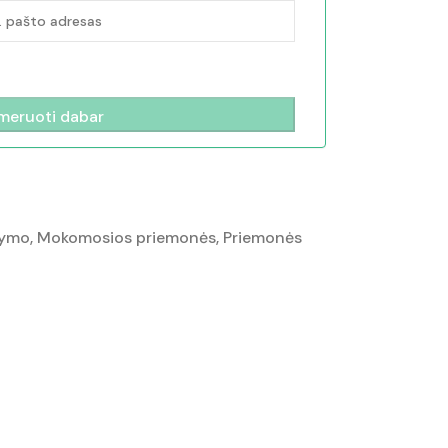
šymo
,
Mokomosios priemonės
,
Priemonės