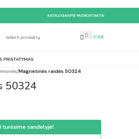
KATALOGAI
APIE MUS
KONTAKTAI
0.00
€
S PRISTATYMAS
iemonės
/
Magnetinės raidės 50324
s 50324
i turėsime sandelyje!