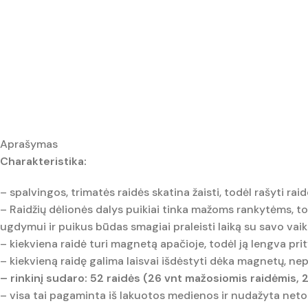
Aprašymas
Charakteristika:
– spalvingos, trimatės raidės skatina žaisti, todėl rašyti ra
– Raidžių dėlionės dalys puikiai tinka mažoms rankytėms, 
ugdymui ir puikus būdas smagiai praleisti laiką su savo vaik
– kiekviena raidė turi magnetą apačioje, todėl ją lengva prit
– kiekvieną raidę galima laisvai išdėstyti dėka magnetų, n
– rinkinį sudaro: 52 raidės (26 vnt mažosiomis raidėmis, 
– visa tai pagaminta iš lakuotos medienos ir nudažyta netok