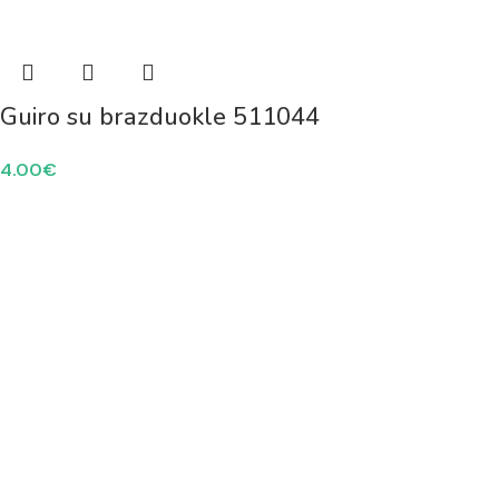
Guiro su brazduokle 511044
4.00
€