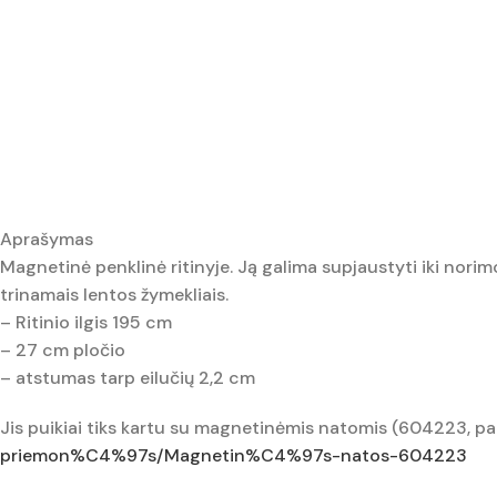
Aprašymas
Magnetinė penklinė ritinyje. Ją galima supjaustyti iki norimo 
trinamais lentos žymekliais.
– Ritinio ilgis 195 cm
– 27 cm pločio
– atstumas tarp eilučių 2,2 cm
Jis puikiai tiks kartu su magnetinėmis natomis (604223, p
priemon%C4%97s/Magnetin%C4%97s-natos-604223