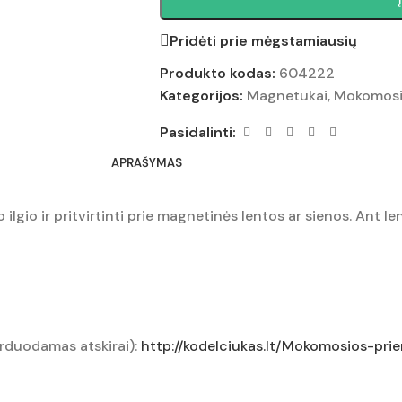
Pridėti prie mėgstamiausių
Produkto kodas:
604222
Kategorijos:
Magnetukai
,
Mokomosi
Pasidalinti:
APRAŠYMAS
ilgio ir pritvirtinti prie magnetinės lentos ar sienos. Ant le
arduodamas atskirai):
http://kodelciukas.lt/Mokomosios-