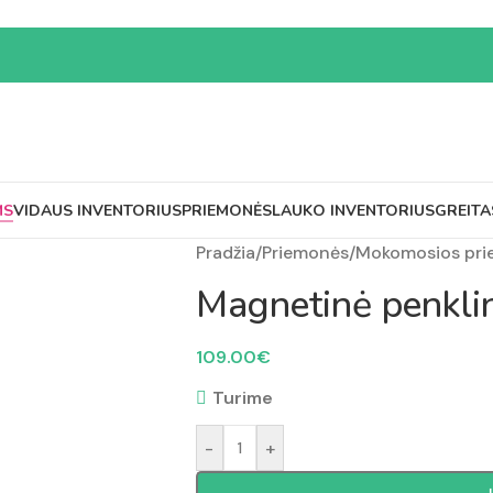
MS
VIDAUS INVENTORIUS
PRIEMONĖS
LAUKO INVENTORIUS
GREITA
Pradžia
/
Priemonės
/
Mokomosios pr
Magnetinė penkl
109.00
€
Turime
-
+