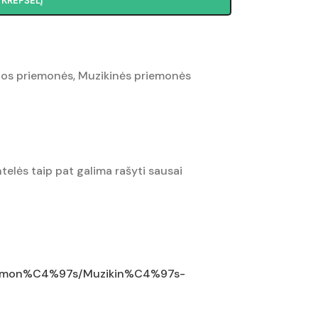
Į KREPŠELĮ
os priemonės
,
Muzikinės priemonės
ntelės taip pat galima rašyti sausai
priemon%C4%97s/Muzikin%C4%97s-