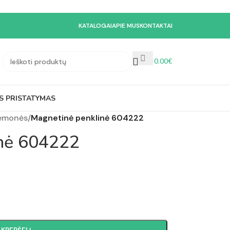
KATALOGAI
APIE MUS
KONTAKTAI
0.00
€
S PRISTATYMAS
iemonės
/
Magnetinė penklinė 604222
inė 604222