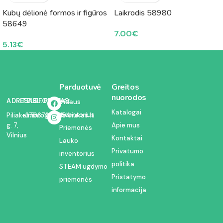
Kubų dėlionė formos ir figūros
Laikrodis 58980
58649
7.00
€
5.13
€
Parduotuvė
Greitos
nuorodos
ADRESAS:
TELEFONAS:
EL. PAŠTAS:
Vidaus
Katalogai
inventorius
Piliakalnio
+37067350054
info@kodelciukas.lt
g. 7,
Apie mus
Priemonės
Vilnius
Kontaktai
Lauko
Privatumo
inventorius
politika
STEAM ugdymo
Pristatymo
priemonės
informacija