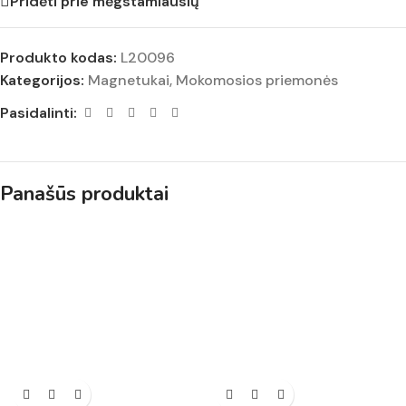
Pridėti prie mėgstamiausių
Produkto kodas:
L20096
Kategorijos:
Magnetukai
,
Mokomosios priemonės
Pasidalinti:
Panašūs produktai