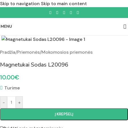
Skip to navigation
Skip to main content
MENU
Padidinti nuotrauką
Pradžia
/
Priemonės
/
Mokomosios priemonės
Magnetukai Sodas L20096
10.00
€
Turime
-
+
Į KREPŠELĮ