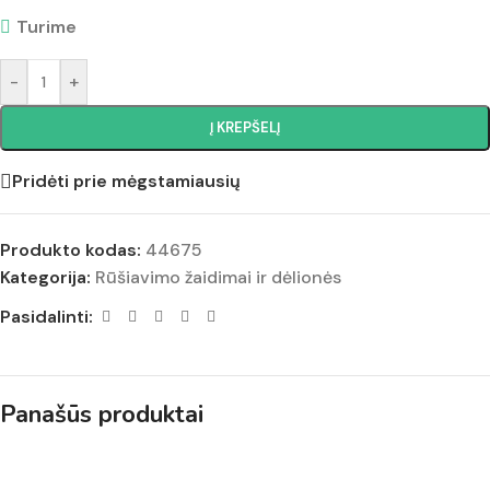
Turime
-
+
Į KREPŠELĮ
Pridėti prie mėgstamiausių
Produkto kodas:
44675
Kategorija:
Rūšiavimo žaidimai ir dėlionės
Pasidalinti:
Panašūs produktai