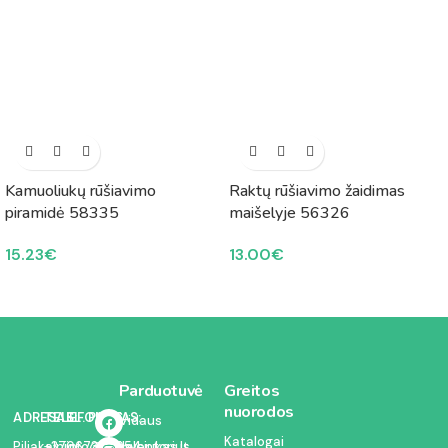
Kamuoliukų rūšiavimo
Raktų rūšiavimo žaidimas
piramidė 58335
maišelyje 56326
15.23
€
13.00
€
Parduotuvė
Greitos
nuorodos
ADRESAS:
TELEFONAS:
EL. PAŠTAS:
Vidaus
Katalogai
inventorius
Piliakalnio
+37067350054
info@kodelciukas.lt