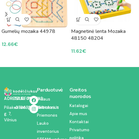
Gumelių mozaika 44978
Magnetinė lenta Mozaika
48150 48204
12.66
€
11.62
€
Parduotuvė
Greitos
nuorodos
ADRESAS:
TELEFONAS:
EL. PAŠTAS:
Vidaus
Katalogai
inventorius
Piliakalnio
+37067350054
info@kodelciukas.lt
g. 7,
Apie mus
Priemonės
Vilnius
Kontaktai
Lauko
Privatumo
inventorius
politika