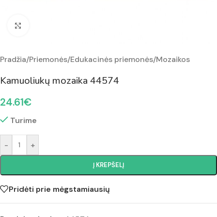
Padidinti nuotrauką
Pradžia
/
Priemonės
/
Edukacinės priemonės
/
Mozaikos
Kamuoliukų mozaika 44574
24.61
€
Turime
-
+
Į KREPŠELĮ
Pridėti prie mėgstamiausių