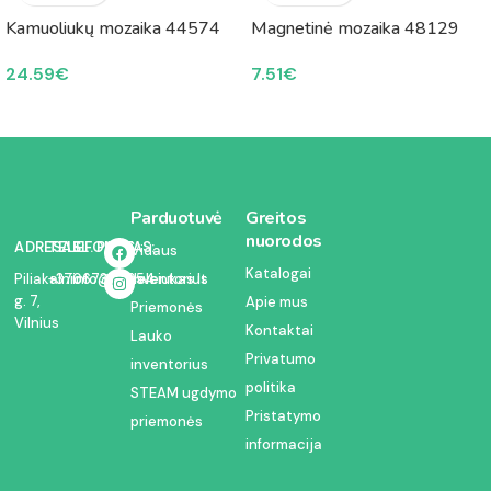
Kamuoliukų mozaika 44574
Magnetinė mozaika 48129
24.59
€
7.51
€
Parduotuvė
Greitos
nuorodos
ADRESAS:
TELEFONAS:
EL. PAŠTAS:
Vidaus
Katalogai
inventorius
Piliakalnio
+37067350054
info@kodelciukas.lt
g. 7,
Apie mus
Priemonės
Vilnius
Kontaktai
Lauko
Privatumo
inventorius
politika
STEAM ugdymo
Pristatymo
priemonės
informacija