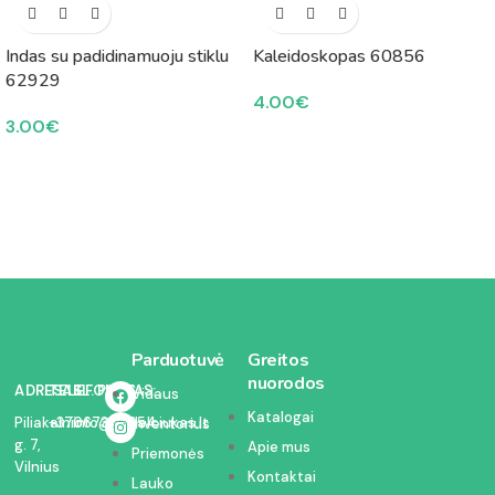
Indas su padidinamuoju stiklu
Kaleidoskopas 60856
62929
4.00
€
3.00
€
Parduotuvė
Greitos
nuorodos
ADRESAS:
TELEFONAS:
EL. PAŠTAS:
Vidaus
Katalogai
Piliakalnio
+37067350054
info@kodelciukas.lt
inventorius
g. 7,
Apie mus
Priemonės
Vilnius
Kontaktai
Lauko