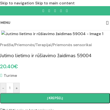
Skip to navigation
Skip to main content
MENU
Padidinti nuotrauką
Pradžia
/
Priemonės
/
Terapijai
/
Priemonės sensorikai
Jutimo lietimo ir rūšiavimo žaidimas 59004
20.40
€
Turime
-
+
Į KREPŠELĮ