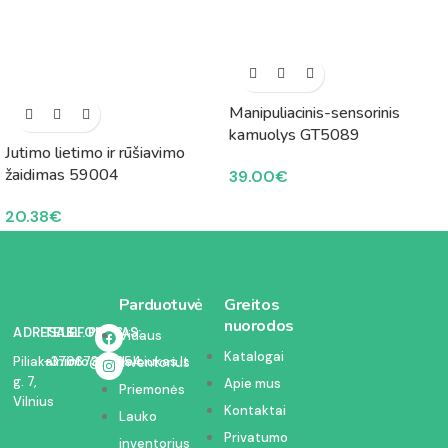
Manipuliacinis-sensorinis
kamuolys GT5089
Jutimo lietimo ir rūšiavimo
žaidimas 59004
39.00
€
20.38
€
Parduotuvė
Greitos
nuorodos
ADRESAS:
TELEFONAS:
EL. PAŠTAS:
Vidaus
Katalogai
Piliakalnio
+37067350054
info@kodelciukas.lt
inventorius
g. 7,
Apie mus
Priemonės
Vilnius
Kontaktai
Lauko
Privatumo
inventorius