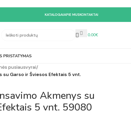
KATALOGAI
APIE MUS
KONTAKTAI
0.00
€
S PRISTATYMAS
nės pusiausvyrai
/
su Garso ir Šviesos Efektais 5 vnt.
lansavimo Akmenys su
Efektais 5 vnt. 59080