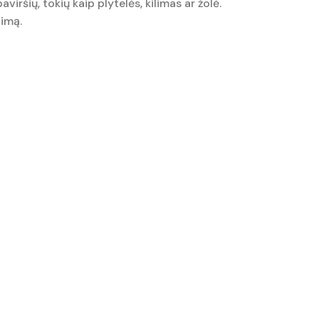
iršių, tokių kaip plytelės, kilimas ar žolė.
dimą.