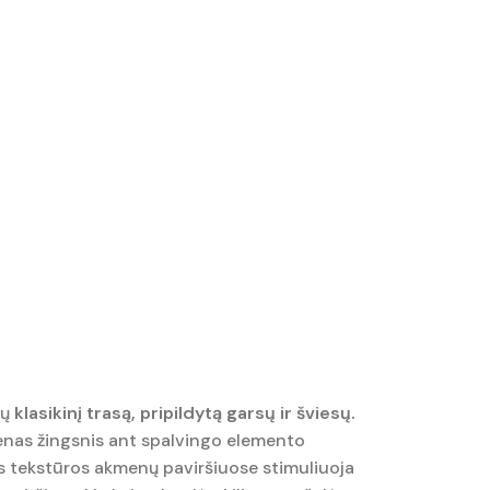
mų
klasikinį trasą, pripildytą garsų ir šviesų.
vienas žingsnis ant spalvingo elemento
ios tekstūros akmenų paviršiuose stimuliuoja