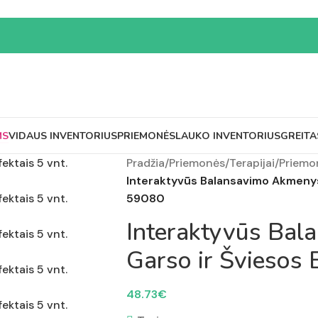
MS
VIDAUS INVENTORIUS
PRIEMONĖS
LAUKO INVENTORIUS
GREITA
Pradžia
/
Priemonės
/
Terapijai
/
Priemo
Interaktyvūs Balansavimo Akmenys 
59080
Interaktyvūs Ba
Garso ir Šviesos 
48.73
€