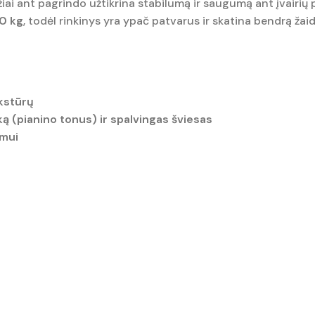
iai ant pagrindo užtikrina stabilumą ir saugumą ant įvairių pav
0 kg
, todėl rinkinys yra ypač patvarus ir skatina bendrą žai
ekstūrų
ką (pianino tonus) ir spalvingas šviesas
imui