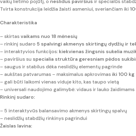
vaikų lietimo pojūtį, o
neslidus paviršius
ir specialūs stabdž
Tvirta konstrukcija leidžia žaisti asmeniui, sveriančiam iki
10
Charakteristika
– skirtas
vaikams nuo 18 mėnesių
– rinkinį sudaro
5 spalvingi akmenys skirtingų dydžių ir t
– interaktyvios funkcijos:
kiekvienas žingsnis sukelia muzi
– paviršius su
specialia struktūra geresniam pėdos sukib
– saugus ir stabilus dėka neslidžių elementų pagrinde
– aukštas patvarumas – maksimalus apkrovimas
iki 100 kg
– gali būti laikomi vienas viduje kito, kas taupo vietą
– universali naudojimo galimybė: vidaus ir lauko žaidimams
Rinkinį sudaro:
– 5 interaktyvūs balansavimo akmenys skirtingų spalvų
– neslidžių stabdžių rinkinys pagrindui
Žaislas lavina: