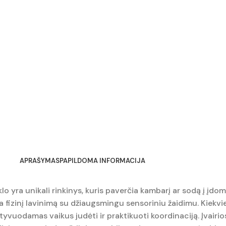
APRAŠYMAS
PAPILDOMA INFORMACIJA
lo yra unikali rinkinys, kuris paverčia kambarį ar sodą į įdo
ia fizinį lavinimą su džiaugsmingu sensoriniu žaidimu. Kiek
otyvuodamas vaikus judėti ir praktikuoti koordinaciją. Įvair