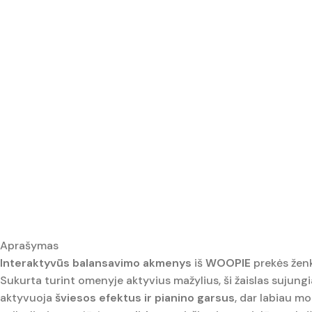
Aprašymas
Interaktyvūs balansavimo akmenys
iš
WOOPIE
prekės ženk
Sukurta turint omenyje aktyvius mažylius, ši žaislas sujung
aktyvuoja
šviesos efektus ir pianino garsus
, dar labiau m