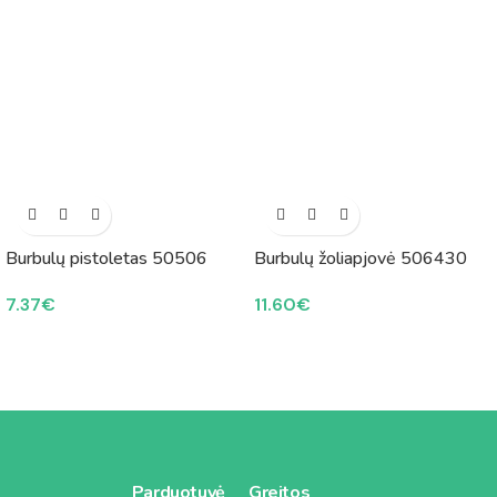
Burbulų pistoletas 50506
Burbulų žoliapjovė 506430
7.37
€
11.60
€
Parduotuvė
Greitos