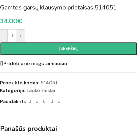
Gamtos garsų klausymo prietaisas 514051
34.00
€
-
+
Į KREPŠELĮ
Pridėti prie mėgstamiausių
Produkto kodas:
514051
Kategorija:
Lauko žaislai
Pasidalinti:
Panašūs produktai