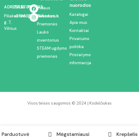
nuorodos
ADRESAS:
TELEFONAS:
EL. PAŠTAS:
Vidaus
Katalogai
inventorius
Piliakalnio
+37067350054
info@kodelciukas.lt
g. 7,
Apie mus
Priemonės
Vilnius
Kontaktai
Lauko
Privatumo
inventorius
politika
STEAM ugdymo
Pristatymo
priemonės
informacija
Visos teisės saugomos © 2024 | Kodėlčiukas
Parduotuvė
Mėgstamiausi
Krepšelis