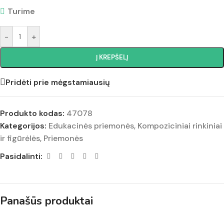
Turime
-
+
Į KREPŠELĮ
Pridėti prie mėgstamiausių
Produkto kodas:
47078
Kategorijos:
Edukacinės priemonės
,
Kompoziciniai rinkiniai
ir figūrėlės
,
Priemonės
Pasidalinti:
Panašūs produktai