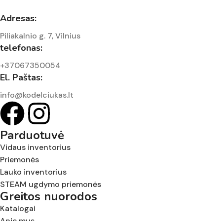
Adresas:
Piliakalnio g. 7, Vilnius
telefonas:
+37067350054
El. Paštas:
info@kodelciukas.lt
Parduotuvė
Vidaus inventorius
Priemonės
Lauko inventorius
STEAM ugdymo priemonės
Greitos nuorodos
Katalogai
Apie mus