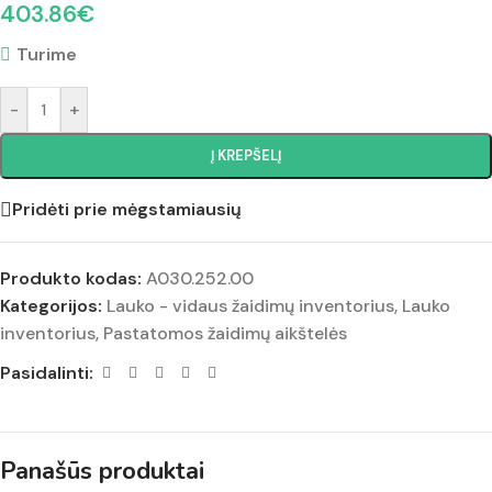
403.86
€
Turime
-
+
Į KREPŠELĮ
Pridėti prie mėgstamiausių
Produkto kodas:
A030.252.00
Kategorijos:
Lauko - vidaus žaidimų inventorius
,
Lauko
inventorius
,
Pastatomos žaidimų aikštelės
Pasidalinti:
Panašūs produktai