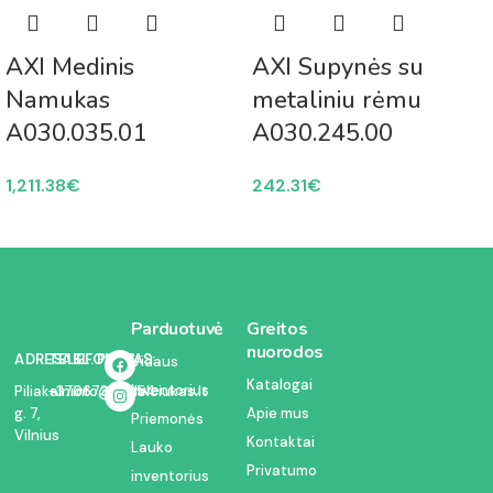
AXI Medinis
AXI Supynės su
Namukas
metaliniu rėmu
A030.035.01
A030.245.00
1,211.38
€
242.31
€
Parduotuvė
Greitos
nuorodos
ADRESAS:
TELEFONAS:
EL. PAŠTAS:
Vidaus
Katalogai
inventorius
Piliakalnio
+37067350054
info@kodelciukas.lt
g. 7,
Apie mus
Priemonės
Vilnius
Kontaktai
Lauko
Privatumo
inventorius