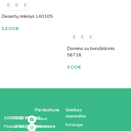
Desertų rinkinys L40105
24.00
€
Domino su boružėlėmis
56716
9.00
€
Parduotuvė
Greitos
nuorodos
ADRESAS:
TELEFONAS:
EL. PAŠTAS:
Vidaus
Katalogai
inventorius
Piliakalnio
+37067350054
info@kodelciukas.lt