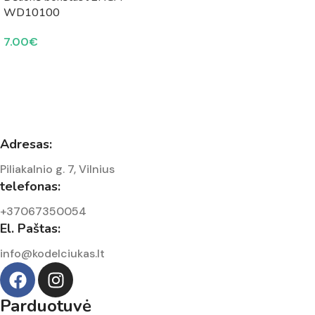
WD10100
7.00
€
Adresas:
Piliakalnio g. 7, Vilnius
telefonas:
+37067350054
El. Paštas:
info@kodelciukas.lt
Parduotuvė