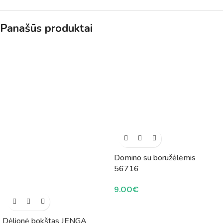
Panašūs produktai
Domino su boružėlėmis
56716
9.00
€
Dėlionė bokštas JENGA