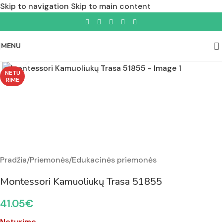
Skip to navigation
Skip to main content
MENU
Padidinti nuotrauką
NETU
RIME
Pradžia
/
Priemonės
/
Edukacinės priemonės
Montessori Kamuoliukų Trasa 51855
41.05
€
Neturime