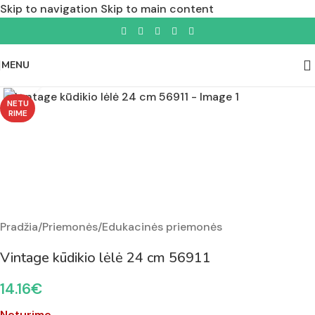
Skip to navigation
Skip to main content
MENU
Padidinti nuotrauką
NETU
RIME
Pradžia
/
Priemonės
/
Edukacinės priemonės
Vintage kūdikio lėlė 24 cm 56911
14.16
€
Neturime