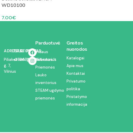
WD10100
7.00
€
Parduotuvė
Greitos
nuorodos
ADRESAS:
TELEFONAS:
EL. PAŠTAS:
Vidaus
Katalogai
inventorius
Piliakalnio
+37067350054
info@kodelciukas.lt
g. 7,
Apie mus
Priemonės
Vilnius
Kontaktai
Lauko
Privatumo
inventorius
politika
STEAM ugdymo
Pristatymo
priemonės
informacija