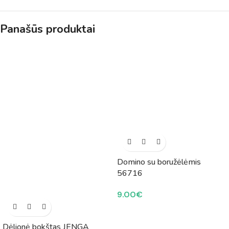
Panašūs produktai
Domino su boružėlėmis
56716
9.00
€
Dėlionė bokštas JENGA