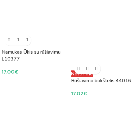
Namukas Ūkis su rūšiavimu
L10377
17.00
€
Neturime
Rūšiavimo bokštelis 44016
17.02
€