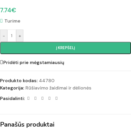
7.74
€
Turime
-
+
Į KREPŠELĮ
Pridėti prie mėgstamiausių
Produkto kodas:
44780
Kategorija:
Rūšiavimo žaidimai ir dėlionės
Pasidalinti:
Panašūs produktai