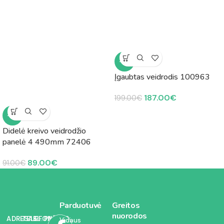
-6%
Įgaubtas veidrodis 100963
187.00
€
199.00
€
-2%
Didelė kreivo veidrodžio
panelė 4 490mm 72406
89.00
€
91.00
€
Parduotuvė
Greitos
nuorodos
ADRESAS:
TELEFONAS:
EL. PAŠTAS:
Vidaus