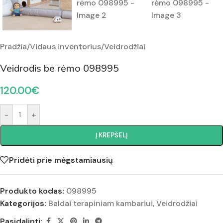
Pradžia
/
Vidaus inventorius
/
Veidrodžiai
Veidrodis be rėmo 098995
120.00
€
-
+
Į KREPŠELĮ
Pridėti prie mėgstamiausių
Produkto kodas:
098995
Kategorijos:
Baldai terapiniam kambariui
,
Veidrodžiai
Pasidalinti: