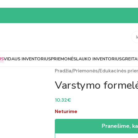
MS
VIDAUS INVENTORIUS
PRIEMONĖS
LAUKO INVENTORIUS
GREITA
Pradžia
/
Priemonės
/
Edukacinės pri
Varstymo formel
10.32
€
Neturime
Pranešime, ka