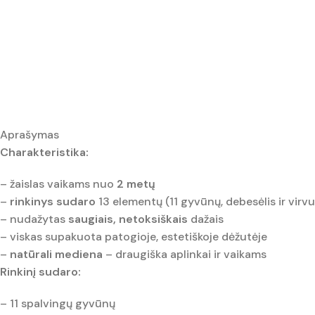
Aprašymas
Charakteristika:
– žaislas vaikams nuo
2 metų
–
rinkinys sudaro
13 elementų (11 gyvūnų, debesėlis ir virvu
– nudažytas
saugiais, netoksiškais
dažais
– viskas supakuota patogioje, estetiškoje dėžutėje
–
natūrali mediena
– draugiška aplinkai ir vaikams
Rinkinį sudaro:
– 11 spalvingų gyvūnų