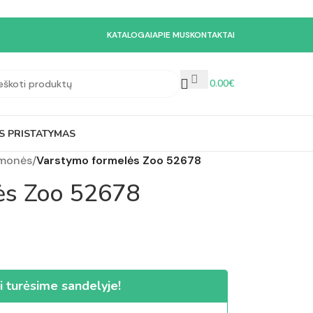
KATALOGAI
APIE MUS
KONTAKTAI
0.00
€
S PRISTATYMAS
emonės
/
Varstymo formelės Zoo 52678
ės Zoo 52678
i turėsime sandelyje!