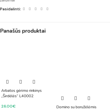
žaidimai
Pasidalinti:
Panašūs produktai
Arbatos gėrimo rinkinys
„Širdėlės” L40002
26.00
€
Domino su boružėlėmis