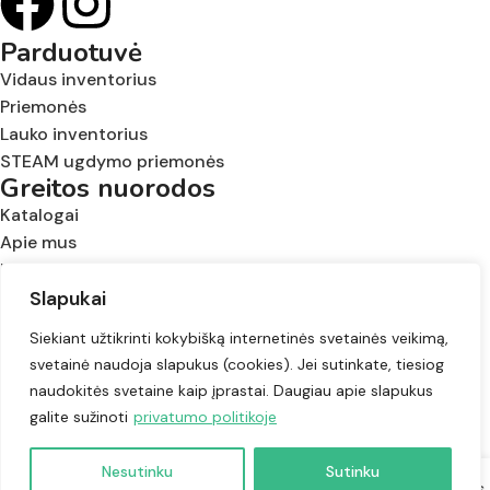
Parduotuvė
Vidaus inventorius
Priemonės
Lauko inventorius
STEAM ugdymo priemonės
Greitos nuorodos
Katalogai
Apie mus
Kontaktai
Privatumo politika
Slapukai
Pristatymo informacija
Siekiant užtikrinti kokybišką internetinės svetainės veikimą,
Visos teisės saugomos © 2024 |
svetainė naudoja slapukus (cookies). Jei sutinkate, tiesiog
Kodėlčiukas
naudokitės svetaine kaip įprastai. Daugiau apie slapukus
galite sužinoti
privatumo politikoje
Nesutinku
Sutinku
Parduotuvė
Mėgstamiausi
Krepšelis