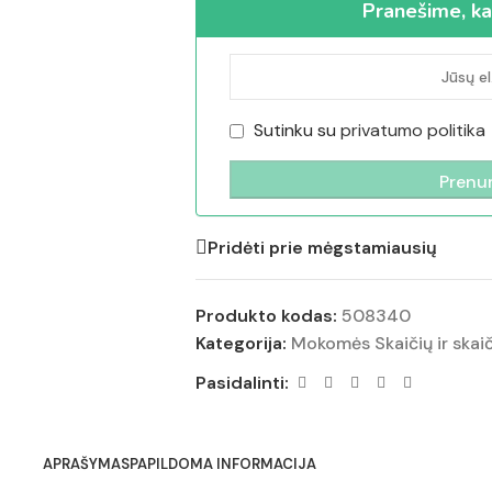
Pranešime, ka
Sutinku su
privatumo politika
Pridėti prie mėgstamiausių
Produkto kodas:
508340
Kategorija:
Mokomės Skaičių ir skai
Pasidalinti:
APRAŠYMAS
PAPILDOMA INFORMACIJA