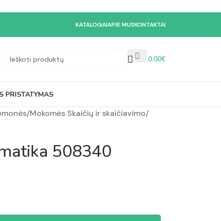
KATALOGAI
APIE MUS
KONTAKTAI
0.00
€
S PRISTATYMAS
iemonės
/
Mokomės Skaičių ir skaičiavimo
/
ematika 508340