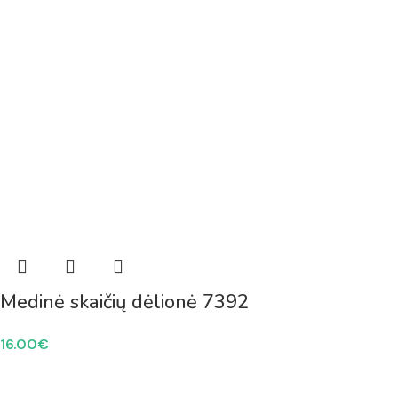
Medinė skaičių dėlionė 7392
16.00
€