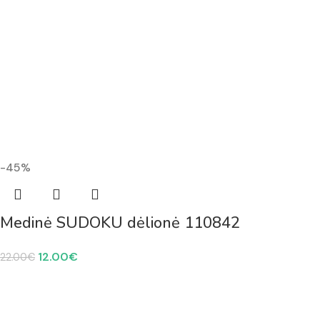
-45%
Medinė SUDOKU dėlionė 110842
12.00
€
22.00
€