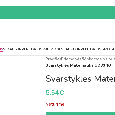
MS
VIDAUS INVENTORIUS
PRIEMONĖS
LAUKO INVENTORIUS
GREITA
Pradžia
/
Priemonės
/
Mokomosios pr
Svarstyklės Matematika 508340
Svarstyklės Mat
5.54
€
Neturime