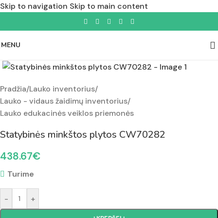
Skip to navigation
Skip to main content
MENU
Padidinti nuotrauką
Pradžia
/
Lauko inventorius
/
Lauko - vidaus žaidimų inventorius
/
Lauko edukacinės veiklos priemonės
Statybinės minkštos plytos CW70282
438.67
€
Turime
-
+