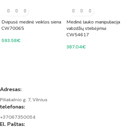
Dvipusė medinė veiklos siena
Medinė lauko manipuliacija
CW70065
vabzdžių stebėjimui
CW54617
593.58
€
387.04
€
Adresas:
Piliakalnio g. 7, Vilnius
telefonas:
+37067350054
El. Paštas: