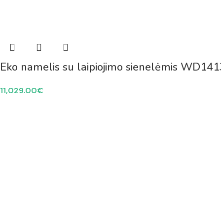
Eko namelis su laipiojimo sienelėmis WD141
11,029.00
€