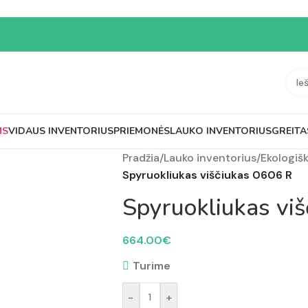
MS
VIDAUS INVENTORIUS
PRIEMONĖS
LAUKO INVENTORIUS
GREITA
Pradžia
/
Lauko inventorius
/
Ekologišk
Spyruokliukas viščiukas 0606 R
Spyruokliukas vi
664.00
€
Turime
-
+