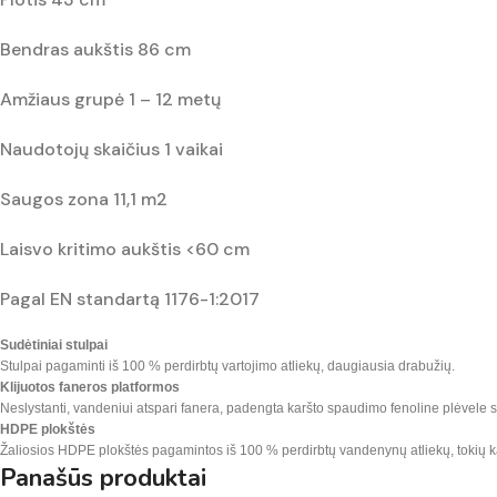
Bendras aukštis 86 cm
Amžiaus grupė 1 – 12 metų
Naudotojų skaičius 1 vaikai
Saugos zona 11,1 m2
Laisvo kritimo aukštis <60 cm
Pagal EN standartą 1176-1:2017
Sudėtiniai stulpai
Stulpai pagaminti iš 100 % perdirbtų vartojimo atliekų, daugiausia drabužių.
Klijuotos faneros platformos
Neslystanti, vandeniui atspari fanera, padengta karšto spaudimo fenoline plėvele su
HDPE plokštės
Žaliosios HDPE plokštės pagamintos iš 100 % perdirbtų vandenynų atliekų, tokių kaip
Panašūs produktai