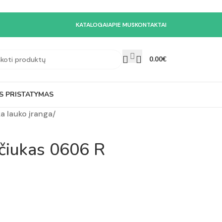
KATALOGAI
APIE MUS
KONTAKTAI
0.00
€
S PRISTATYMAS
a lauko įranga
/
ščiukas 0606 R