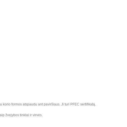
 korio formos atspaudu ant paviršiaus. Ji turi PFEC sertifikatą.
 žvejybos tinklai ir virvės.