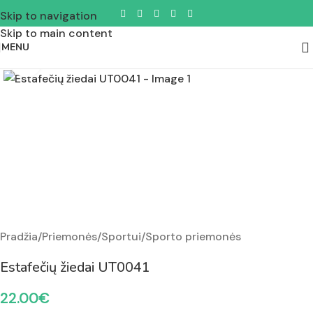
Skip to navigation
Skip to main content
MENU
Padidinti nuotrauką
Pradžia
/
Priemonės
/
Sportui
/
Sporto priemonės
Estafečių žiedai UT0041
22.00
€