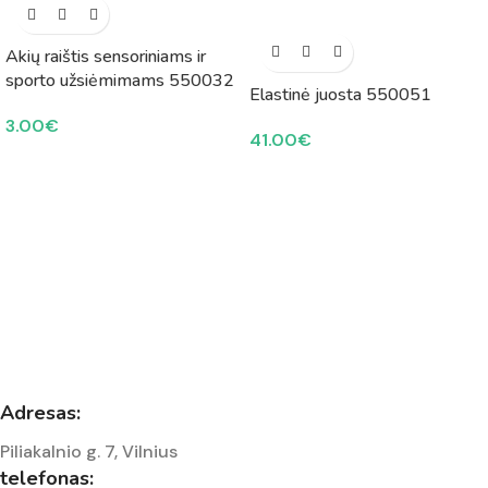
Akių raištis sensoriniams ir
sporto užsiėmimams 550032
Elastinė juosta 550051
3.00
€
41.00
€
Adresas:
Piliakalnio g. 7, Vilnius
telefonas: