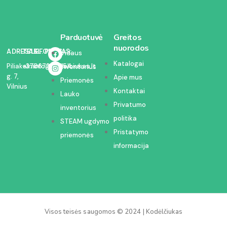
Parduotuvė
Greitos
nuorodos
ADRESAS:
TELEFONAS:
EL. PAŠTAS:
Vidaus
Katalogai
Piliakalnio
+37067350054
info@kodelciukas.lt
inventorius
g. 7,
Apie mus
Priemonės
Vilnius
Kontaktai
Lauko
Privatumo
inventorius
politika
STEAM ugdymo
Pristatymo
priemonės
informacija
Visos teisės saugomos © 2024 | Kodėlčiukas