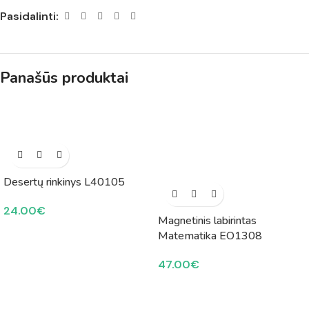
Pasidalinti:
Panašūs produktai
Desertų rinkinys L40105
24.00
€
Magnetinis labirintas
Matematika EO1308
47.00
€