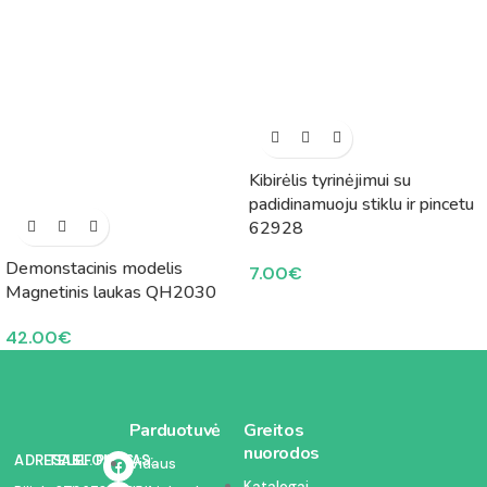
Kibirėlis tyrinėjimui su
padidinamuoju stiklu ir pincetu
62928
Demonstacinis modelis
7.00
€
Magnetinis laukas QH2030
42.00
€
Parduotuvė
Greitos
nuorodos
ADRESAS:
TELEFONAS:
EL. PAŠTAS:
Vidaus
Katalogai