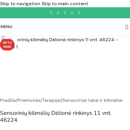
Skip to navigation
Skip to main content
MENU
Padidinti nuotrauką
NETU
RIME
Pradžia
/
Priemonės
/
Terapijai
/
Sensoriniai takai ir kilimėliai
Sensorinių kilimėlių Dėlionė rinkinys 11 vnt.
46224