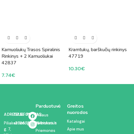
Kamuoliukų Trasos Spiralinis
Kramtukų, barškučių rinkinys
Rinkinys + 2 Kamuoliukai
47719
42837
10.30
€
7.74
€
Parduotuvė
Greitos
nuorodos
ADRESAS:
TELEFONAS:
EL. PAŠTAS:
Vidaus
Katalogai
inventorius
Piliakalnio
+37067350054
info@kodelciukas.lt
g. 7,
Apie mus
Priemonės