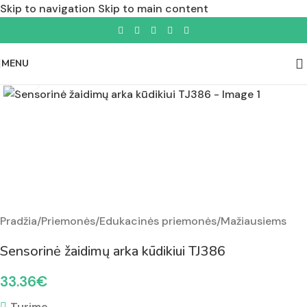
Skip to navigation
Skip to main content
MENU
Padidinti nuotrauką
Pradžia
/
Priemonės
/
Edukacinės priemonės
/
Mažiausiems
Sensorinė žaidimų arka kūdikiui TJ386
33.36
€
Turime