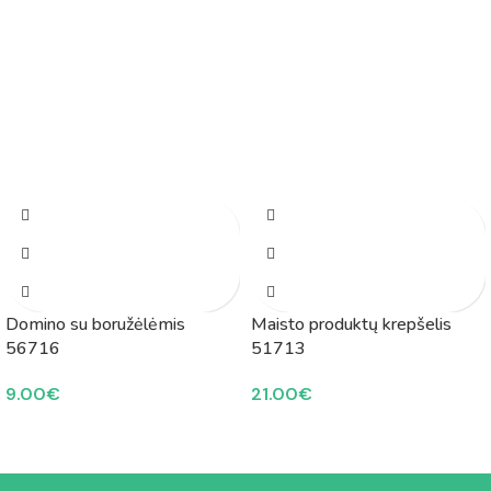
Domino su boružėlėmis
Maisto produktų krepšelis
56716
51713
9.00
€
21.00
€