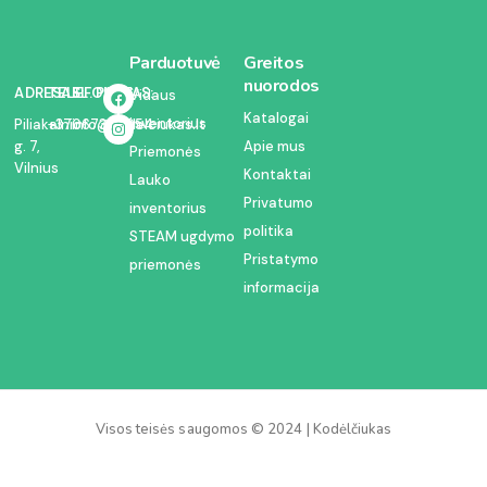
Parduotuvė
Greitos
nuorodos
ADRESAS:
TELEFONAS:
EL. PAŠTAS:
Vidaus
Katalogai
inventorius
Piliakalnio
+37067350054
info@kodelciukas.lt
g. 7,
Apie mus
Priemonės
Vilnius
Kontaktai
Lauko
Privatumo
inventorius
politika
STEAM ugdymo
Pristatymo
priemonės
informacija
Visos teisės saugomos © 2024 | Kodėlčiukas