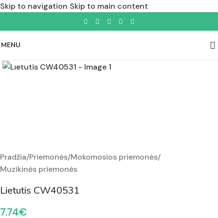
Skip to navigation
Skip to main content
MENU
Padidinti nuotrauką
Pradžia
/
Priemonės
/
Mokomosios priemonės
/
Muzikinės priemonės
Lietutis CW40531
7.74
€