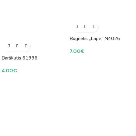
Būgnelis „Lapė” N4026
7.00
€
Barškutis 61996
4.00
€