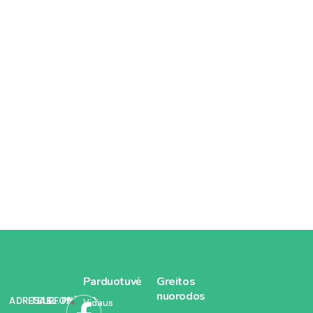
Parduotuvė
Greitos
nuorodos
ADRESAS:
TELEFONAS:
EL. PAŠTAS:
Vidaus