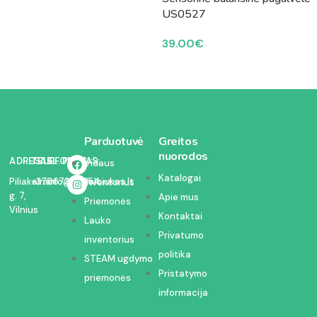
US0527
39.00
€
Parduotuvė
Greitos
nuorodos
ADRESAS:
TELEFONAS:
EL. PAŠTAS:
Vidaus
Katalogai
Piliakalnio
+37067350054
info@kodelciukas.lt
inventorius
g. 7,
Apie mus
Priemonės
Vilnius
Kontaktai
Lauko
Privatumo
inventorius
politika
STEAM ugdymo
Pristatymo
priemonės
informacija