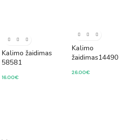
Kalimo
Kalimo žaidimas
žaidimas14490
58581
26.00
€
16.00
€