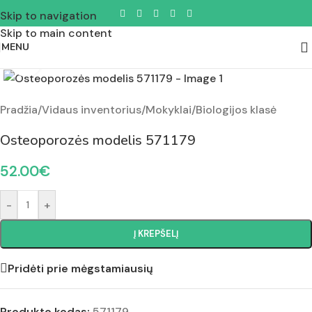
Skip to navigation
Skip to main content
MENU
Padidinti nuotrauką
Pradžia
/
Vidaus inventorius
/
Mokyklai
/
Biologijos klasė
Osteoporozės modelis 571179
52.00
€
-
+
Į KREPŠELĮ
Pridėti prie mėgstamiausių
Produkto kodas:
571179