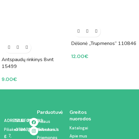
Dėlionė „Trupmenos” 110846
12.00
€
Antspaudų rinkinys 8vnt
15499
9.00
€
Parduotuvė
Greitos
nuorodos
ADRESAS:
TELEFONAS:
EL. PAŠTAS:
Vidaus
Katalogai
inventorius
Piliakalnio
+37067350054
info@kodelciukas.lt
g. 7,
Apie mus
Priemonės