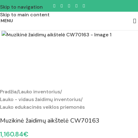
Skip to navigation
Skip to main content
MENU
Padidinti nuotrauką
Pradžia
/
Lauko inventorius
/
Lauko - vidaus žaidimų inventorius
/
Lauko edukacinės veiklos priemonės
Muzikinė žaidimų aikštelė CW70163
1,160.84
€