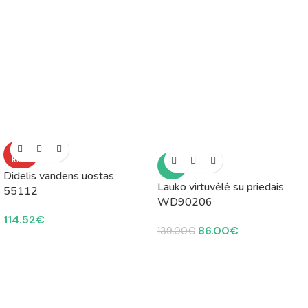
NETU
RIME
-38%
Didelis vandens uostas
Lauko virtuvėlė su priedais
55112
WD90206
114.52
€
86.00
€
139.00
€