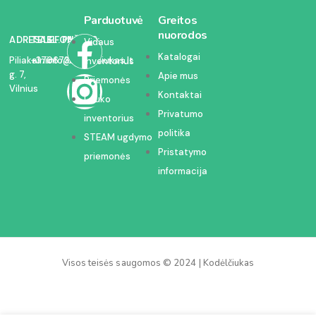
Parduotuvė
Greitos
nuorodos
ADRESAS:
TELEFONAS:
EL. PAŠTAS:
Vidaus
Katalogai
Piliakalnio
+37067350054
info@kodelciukas.lt
inventorius
g. 7,
Apie mus
Priemonės
Vilnius
Kontaktai
Lauko
Privatumo
inventorius
politika
STEAM ugdymo
Pristatymo
priemonės
informacija
Visos teisės saugomos © 2024 | Kodėlčiukas