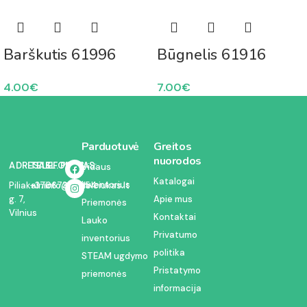
Barškutis 61996
Būgnelis 61916
4.00
€
7.00
€
Parduotuvė
Greitos
nuorodos
ADRESAS:
TELEFONAS:
EL. PAŠTAS:
Vidaus
Katalogai
inventorius
Piliakalnio
+37067350054
info@kodelciukas.lt
g. 7,
Apie mus
Priemonės
Vilnius
Kontaktai
Lauko
Privatumo
inventorius
politika
STEAM ugdymo
Pristatymo
priemonės
informacija