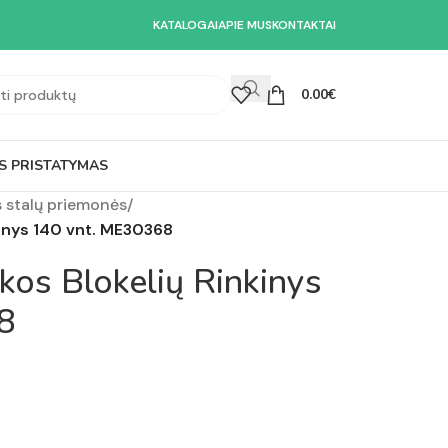
KATALOGAI
APIE MUS
KONTAKTAI
0.00
€
S PRISTATYMAS
s stalų priemonės
/
kinys 140 vnt. ME30368
kos Blokelių Rinkinys
8