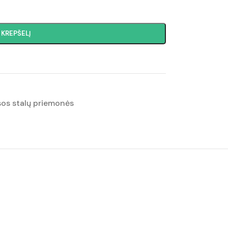
Į KREPŠELĮ
sos stalų priemonės