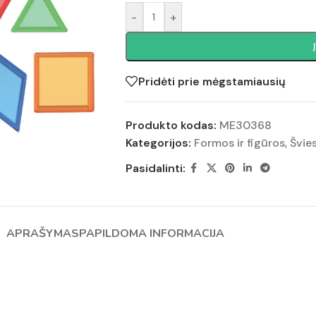
-
+
Pridėti prie mėgstamiausių
Produkto kodas:
ME30368
Kategorijos:
Formos ir figūros
,
Švie
Pasidalinti:
APRAŠYMAS
PAPILDOMA INFORMACIJA