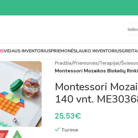
MS
VIDAUS INVENTORIUS
PRIEMONĖS
LAUKO INVENTORIUS
GREITA
Pradžia
/
Priemonės
/
Terapijai
/
Švieso
Montessori Mozaikos Blokelių Rin
Montessori Mozai
140 vnt. ME3036
25.53
€
Turime