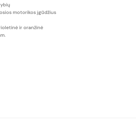
vybių
iosios motorikos įgūdžius
ioletinė ir oranžinė
mm.