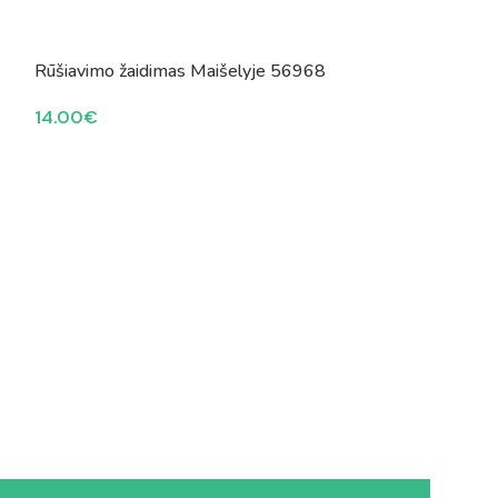
Rūšiavimo žaidimas Maišelyje 56968
14.00
€
Skaičiai su bliz
12.00
€