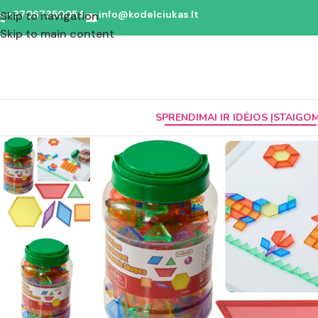
+37067350054
info@kodelciukas.lt
Skip to navigation
Skip to main content
SPRENDIMAI IR IDĖJOS ĮSTAIGO