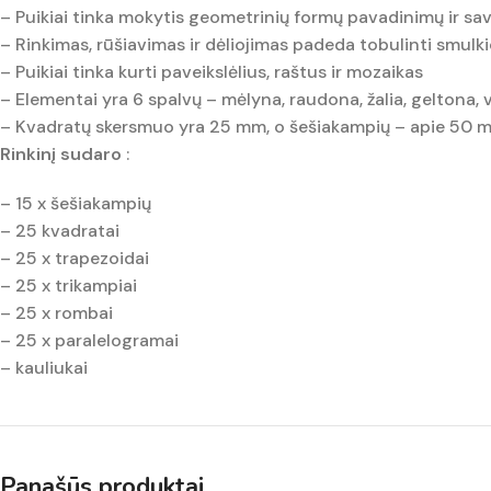
– Puikiai tinka mokytis geometrinių formų pavadinimų ir sa
– Rinkimas, rūšiavimas ir dėliojimas padeda tobulinti smulk
– Puikiai tinka kurti paveikslėlius, raštus ir mozaikas
– Elementai yra 6 spalvų – mėlyna, raudona, žalia, geltona, v
– Kvadratų skersmuo yra 25 mm, o šešiakampių – apie 50 
Rinkinį sudaro
:
– 15 x šešiakampių
– 25 kvadratai
– 25 x trapezoidai
– 25 x trikampiai
– 25 x rombai
– 25 x paralelogramai
– kauliukai
Panašūs produktai