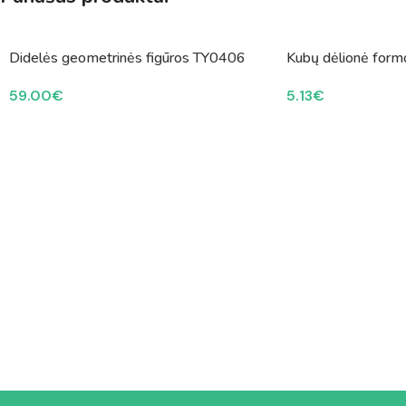
Didelės geometrinės figūros TY0406
Kubų dėlionė formo
59.00
€
5.13
€