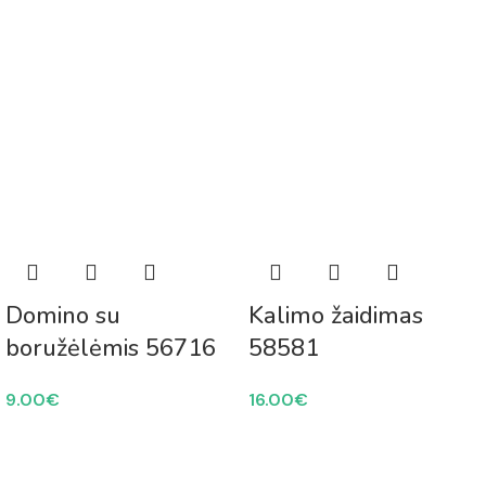
Domino su
Kalimo žaidimas
boružėlėmis 56716
58581
9.00
€
16.00
€