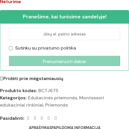
Neturime
Pranešime, kai turėsime sandelyje!
Sutinku su
privatumo politika
Pridėti prie mėgstamiausių
Produkto kodas:
BCTJ675
Kategorijos:
Edukacinės priemonės
,
Montessori
edukaciniai rinkiniai
,
Priemonės
Pasidalinti:
APRAŠYMAS
PAPILDOMA INFORMACIJA