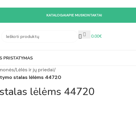
KATALOGAI
APIE MUS
KONTAKTAI
0.00
€
S PRISTATYMAS
emonės
/
Lėlės ir jų priedai
/
tymo stalas lėlėms 44720
stalas lėlėms 44720