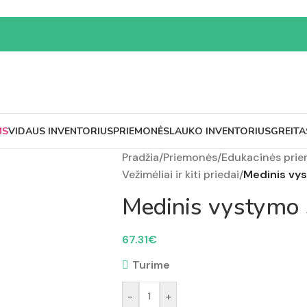
MS
VIDAUS INVENTORIUS
PRIEMONĖS
LAUKO INVENTORIUS
GREITA
Pradžia
/
Priemonės
/
Edukacinės pri
Vežimėliai ir kiti priedai
/
Medinis vys
Medinis vystymo 
67.31
€
Turime
-
+