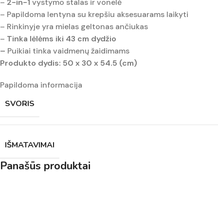
–
2-in-1
vystymo stalas ir vonelė
– Papildoma lentyna su krepšiu aksesuarams laikyti
– Rinkinyje yra mielas geltonas ančiukas
–
Tinka lėlėms iki 43 cm dydžio
–
Puikiai tinka vaidmenų žaidimams
Produkto dydis: 50 x 30 x 54.5 (cm)
Papildoma informacija
SVORIS
IŠMATAVIMAI
Panašūs produktai