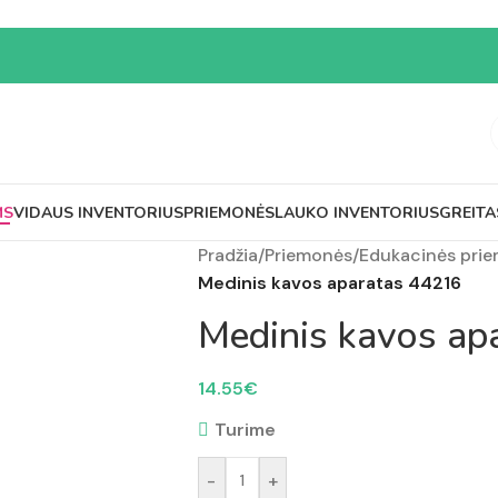
MS
VIDAUS INVENTORIUS
PRIEMONĖS
LAUKO INVENTORIUS
GREITA
Pradžia
/
Priemonės
/
Edukacinės pri
Medinis kavos aparatas 44216
Medinis kavos ap
14.55
€
Turime
-
+