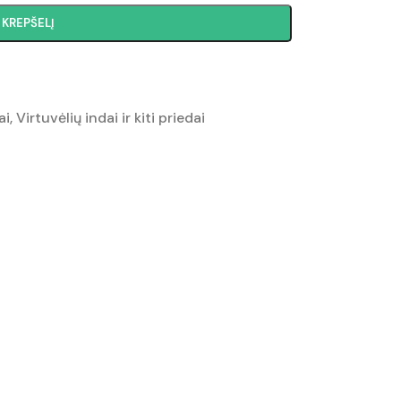
Į KREPŠELĮ
ai
,
Virtuvėlių indai ir kiti priedai