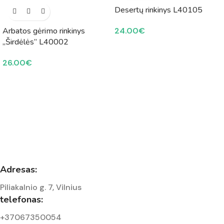
Desertų rinkinys L40105
Arbatos gėrimo rinkinys
24.00
€
„Širdėlės” L40002
26.00
€
Adresas:
Piliakalnio g. 7, Vilnius
telefonas:
+37067350054