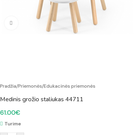
Padidinti nuotrauką
Pradžia
/
Priemonės
/
Edukacinės priemonės
Medinis grožio staliukas 44711
61.00
€
Turime