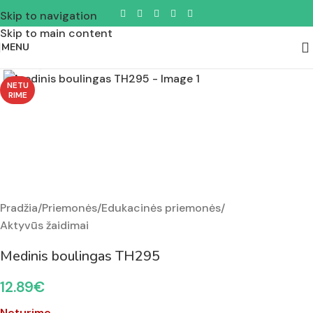
Skip to navigation
Skip to main content
MENU
Padidinti nuotrauką
NETU
RIME
Pradžia
/
Priemonės
/
Edukacinės priemonės
/
Aktyvūs žaidimai
Medinis boulingas TH295
12.89
€
Neturime