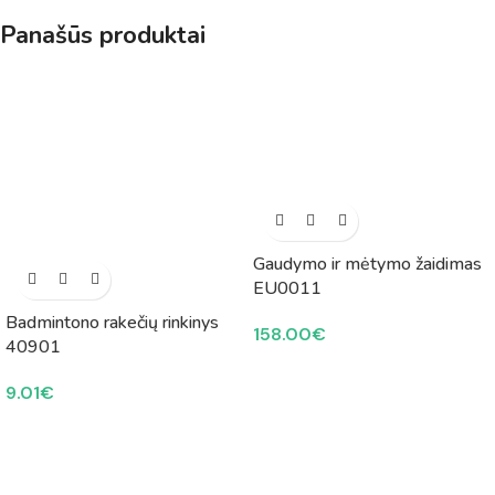
Panašūs produktai
Gaudymo ir mėtymo žaidimas
EU0011
Badmintono rakečių rinkinys
158.00
€
40901
9.01
€