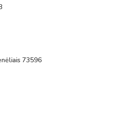
8
enėliais 73596