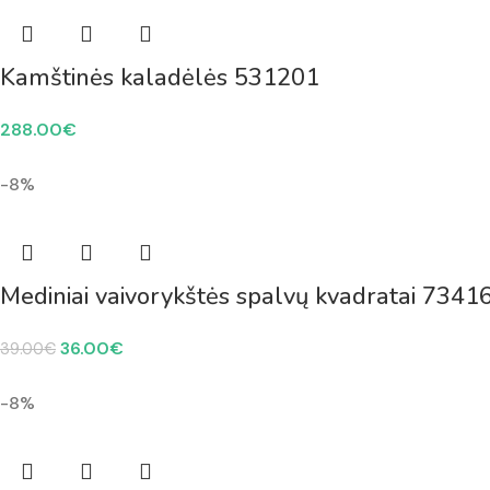
Kamštinės kaladėlės 531201
288.00
€
-8%
Mediniai vaivorykštės spalvų kvadratai 7341
36.00
€
39.00
€
-8%