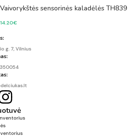
Vaivorykštės sensorinės kaladėlės TH839
14.20
€
s:
io g. 7, Vilnius
as:
7350054
tas:
delciukas.lt
uotuvė
inventorius
nės
nventorius