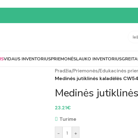
MS
VIDAUS INVENTORIUS
PRIEMONĖS
LAUKO INVENTORIUS
GREITA
Pradžia
/
Priemonės
/
Edukacinės pri
Medinės jutiklinės kaladėlės CW5
Medinės jutiklin
23.21
€
Turime
-
+