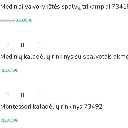
Mediniai vaivorykštės spalvų trikampiai 7341
36.00
€
39.00
€
Medinių kaladėlių rinkinys su spalvotais akm
126.00
€
Montessori kaladėlių rinkinys 73492
126.00
€