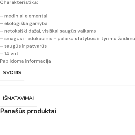
Charakteristika:
– mediniai elementai
– ekologiška gamyba
– netoksiški dažai, visiškai saugūs vaikams
– smagus ir edukacinis – palaiko
statybos
ir
tyrimo
žaidim
– saugūs ir patvarūs
– 14 vnt.
Papildoma informacija
SVORIS
IŠMATAVIMAI
Panašūs produktai