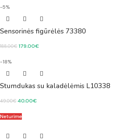
-5%
Sensorinės figūrėlės 73380
179.00
€
188.00
€
-18%
Stumdukas su kaladėlėmis L10338
40.00
€
49.00
€
Neturime