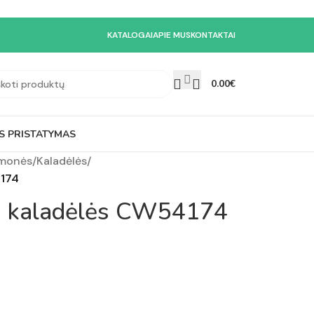
KATALOGAI
APIE MUS
KONTAKTAI
0.00
€
S PRISTATYMAS
emonės
/
Kaladėlės
/
4174
ės kaladėlės CW54174