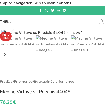
Skip to navigation
Skip to main content
MENU
Padidinti nuotrauką
NETU
RIME
Pradžia
/
Priemonės
/
Edukacinės priemonės
Medinė Virtuvė su Priedais 44049
78.29
€