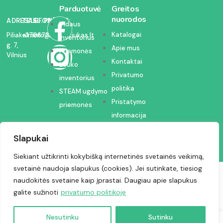
Parduotuvė
Greitos
nuorodos
ADRESAS:
TELEFONAS:
EL. PAŠTAS:
Vidaus
Katalogai
Piliakalnio
+37067350054
info@kodelciukas.lt
inventorius
g. 7,
Apie mus
Priemonės
Vilnius
Kontaktai
Lauko
Privatumo
inventorius
politika
STEAM ugdymo
Pristatymo
priemonės
informacija
Slapukai
Siekiant užtikrinti kokybišką internetinės svetainės veikimą,
svetainė naudoja slapukus (cookies). Jei sutinkate, tiesiog
Visos teisės saugomos © 2024 | Kodėlčiukas
naudokitės svetaine kaip įprastai. Daugiau apie slapukus
galite sužinoti
privatumo politikoje
Nesutinku
Sutinku