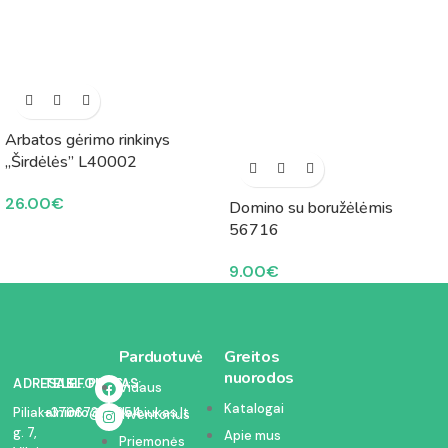
Arbatos gėrimo rinkinys
„Širdėlės” L40002
26.00
€
Domino su boružėlėmis
56716
9.00
€
Parduotuvė
Greitos
nuorodos
ADRESAS:
TELEFONAS:
EL. PAŠTAS:
Vidaus
Katalogai
Piliakalnio
+37067350054
info@kodelciukas.lt
inventorius
g. 7,
Apie mus
Priemonės