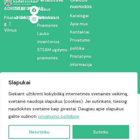
nuorodos
ADRESAS:
TELEFONAS:
EL. PAŠTAS:
Vidaus
Katalogai
inventorius
Piliakalnio
+37067350054
info@kodelciukas.lt
g. 7,
Apie mus
Priemonės
Vilnius
Kontaktai
Lauko
Privatumo
inventorius
politika
STEAM ugdymo
Pristatymo
priemonės
informacija
Slapukai
Siekiant užtikrinti kokybišką internetinės svetainės veikimą,
svetainė naudoja slapukus (cookies). Jei sutinkate, tiesiog
Visos teisės saugomos © 2024 | Kodėlčiukas
naudokitės svetaine kaip įprastai. Daugiau apie slapukus
galite sužinoti
privatumo politikoje
Nesutinku
Sutinku