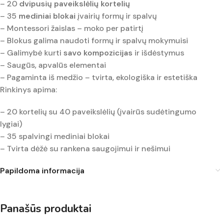
– 20
dvipusių paveikslėlių kortelių
– 35
mediniai blokai
įvairių formų ir spalvų
– Montessori žaislas – moko per patirtį
– Blokus galima naudoti formų ir spalvų mokymuisi
– Galimybė kurti
savo kompozicijas
ir išdėstymus
– Saugūs, apvalūs elementai
– Pagaminta iš medžio – tvirta, ekologiška ir estetiška
Rinkinys apima:
– 20 kortelių su 40 paveikslėlių (įvairūs sudėtingumo
lygiai)
– 35 spalvingi mediniai blokai
– Tvirta dėžė su rankena saugojimui ir nešimui
Papildoma informacija
Panašūs produktai