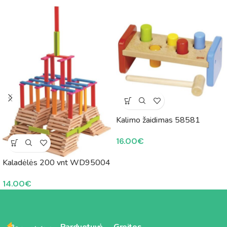
Kalimo žaidimas 58581
16.00
€
Kaladėlės 200 vnt WD95004
14.00
€
Parduotuvė
Greitos