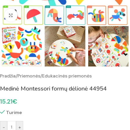
Padidinti nuotrauką
Pradžia
/
Priemonės
/
Edukacinės priemonės
Medinė Montessori formų dėlionė 44954
15.21
€
Turime
-
+