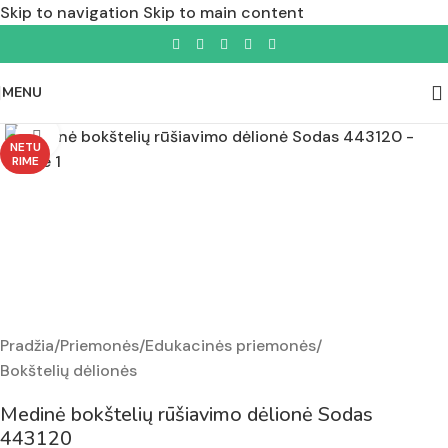
Skip to navigation
Skip to main content
MENU
Padidinti nuotrauką
NETU
RIME
Pradžia
/
Priemonės
/
Edukacinės priemonės
/
Bokštelių dėlionės
Medinė bokštelių rūšiavimo dėlionė Sodas
443120