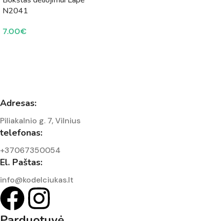
N2041
7.00
€
Adresas:
Piliakalnio g. 7, Vilnius
telefonas:
+37067350054
El. Paštas:
info@kodelciukas.lt
Parduotuvė