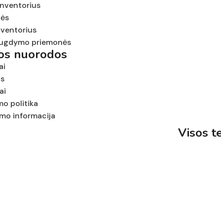
inventorius
nės
nventorius
ugdymo priemonės
tos nuorodos
ai
us
ai
mo politika
ymo informacija
Visos t