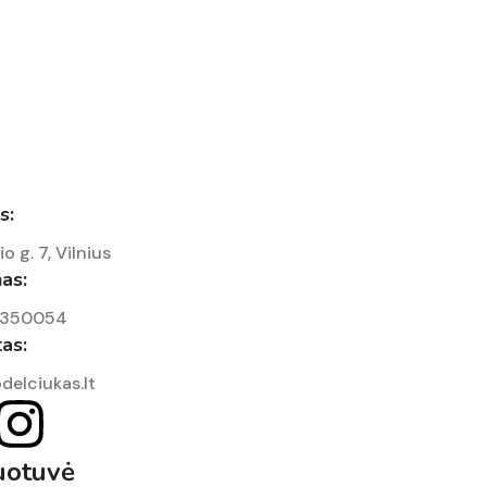
s:
io g. 7, Vilnius
as:
7350054
tas:
delciukas.lt
uotuvė