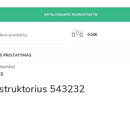
KATALOGAI
APIE MUS
KONTAKTAI
0.00
€
S PRISTATYMAS
emonės
/
32
nstruktorius 543232