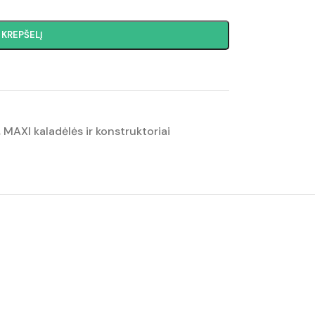
Į KREPŠELĮ
,
MAXI kaladėlės ir konstruktoriai