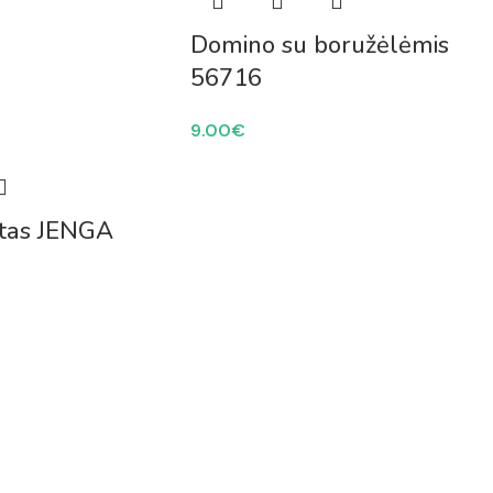
Domino su boružėlėmis
56716
9.00
€
štas JENGA