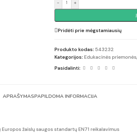
-
+
Pridėti prie mėgstamiausių
Produkto kodas:
543232
Kategorijos:
Edukacinės priemonės
Pasidalinti:
APRAŠYMAS
PAPILDOMA INFORMACIJA
ių Europos žaislų saugos standartų EN71 reikalavimus