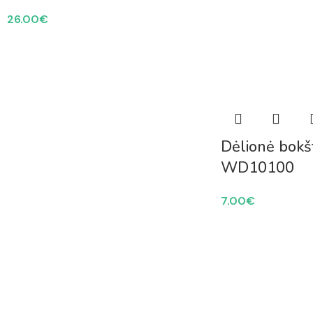
26.00
€
Dėlionė bok
WD10100
7.00
€