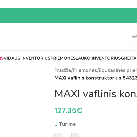
MS
VIDAUS INVENTORIUS
PRIEMONĖS
LAUKO INVENTORIUS
GREITA
Pradžia
/
Priemonės
/
Edukacinės pri
MAXI vaflinis konstruktorius 5432
MAXI vaflinis ko
127.35
€
Turime