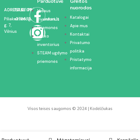
Parduotuvė
Greitos
nuorodos
ADRESAS:
TELEFONAS:
EL. PAŠTAS:
Vidaus
Katalogai
Piliakalnio
+37067350054
info@kodelciukas.lt
inventorius
g. 7,
Apie mus
Priemonės
Vilnius
Kontaktai
Lauko
Privatumo
inventorius
politika
STEAM ugdymo
Pristatymo
priemonės
informacija
Visos teisės saugomos © 2024 | Kodėlčiukas