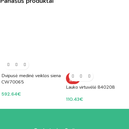
Panašūs produktai
Dvipusė medinė veiklos siena
NETU
RIME
CW70065
Lauko virtuvėlė 840208
592.64
€
110.43
€