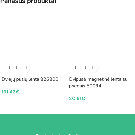
Panašūs produktai
Dviejų pusių lenta 826800
Dvipusė magnetinė lenta su
priedais 50094
161.42
€
20.61
€