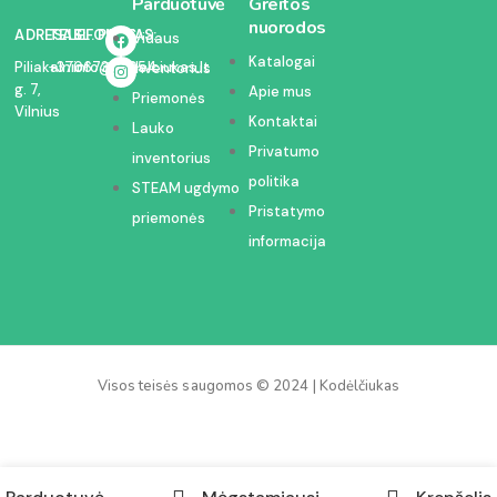
Parduotuvė
Greitos
nuorodos
ADRESAS:
TELEFONAS:
EL. PAŠTAS:
Vidaus
Katalogai
Piliakalnio
+37067350054
info@kodelciukas.lt
inventorius
g. 7,
Apie mus
Priemonės
Vilnius
Kontaktai
Lauko
Privatumo
inventorius
politika
STEAM ugdymo
Pristatymo
priemonės
informacija
Visos teisės saugomos © 2024 | Kodėlčiukas